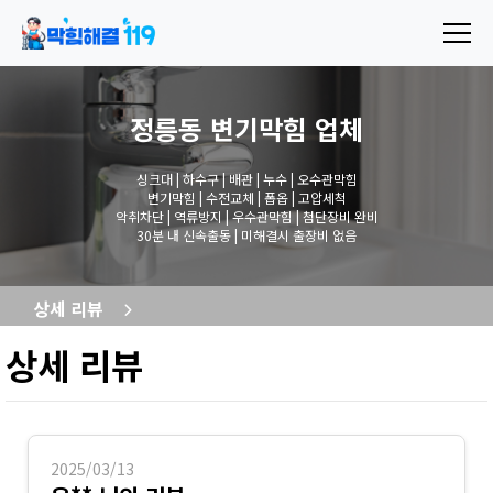
정릉동 변기막힘
업체
싱크대 | 하수구 | 배관 | 누수 | 오수관막힘
변기막힘 | 수전교체 | 폽옵 | 고압세척
악취차단 | 역류방지 | 우수관막힘 | 첨단장비 완비
30분 내 신속출동 | 미해결시 출장비 없음
상세 리뷰
상세 리뷰
2025/03/13